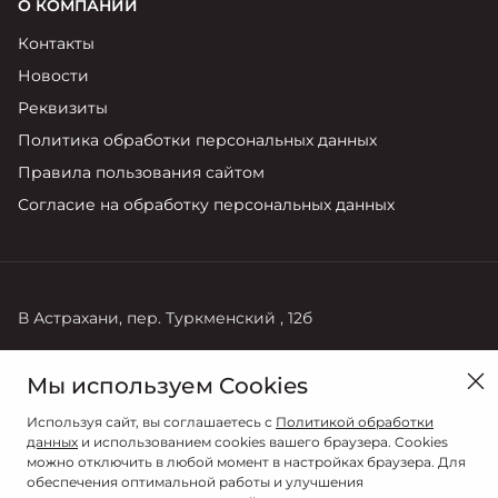
О КОМПАНИИ
Контакты
Новости
Реквизиты
Политика обработки персональных данных
Правила пользования сайтом
Согласие на обработку персональных данных
В Астрахани, пер. Туркменский , 12б
Продажи
Мы используем Cookies
+7 (8512) 48-28-28
Используя сайт, вы соглашаетесь с
Политикой обработки
данных
и использованием cookies вашего браузера. Cookies
можно отключить в любой момент в настройках браузера. Для
обеспечения оптимальной работы и улучшения