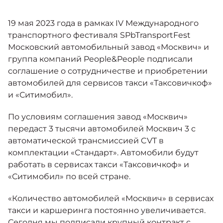
Москвич 6
Яркий динамичный седан
19 мая 2023 года в рамках IV Международного
от 2 237 000 ₽*
КОНТАКТЫ
Кредитные программы
Моторное масло
транспортного фестиваля SPbTransportFest
Московский автомобильный завод «Москвич» и
группа компаний People&People подписали
СЕРВИСНЫЕ АКЦИИ
Спецпредложения
соглашение о сотрудничестве и приобретении
Москвич 3 с ручным
автомобилей для сервисов такси «Таксовичкоф»
управлением (РУ)
Кроссовер, создающий равные
АКСЕССУАРЫ
и «Ситимобил».
возможности
Калькулятор трейд-ин
от 2 069 000 ₽*
По условиям соглашения завод «Москвич»
передаст 3 тысячи автомобилей Москвич 3 с
Страховые программы
автоматической трансмиссией CVT в
Москвич 8
комплектации «Стандарт». Автомобили будут
Практичный семиместный
работать в сервисах такси «Таксовичкоф» и
кроссовер
«Ситимобил» по всей стране.
от 3 125 000 ₽*
«Количество автомобилей «Москвич» в сервисах
такси и каршеринга постоянно увеличивается.
Сегодня мы подписали крупный контракт с