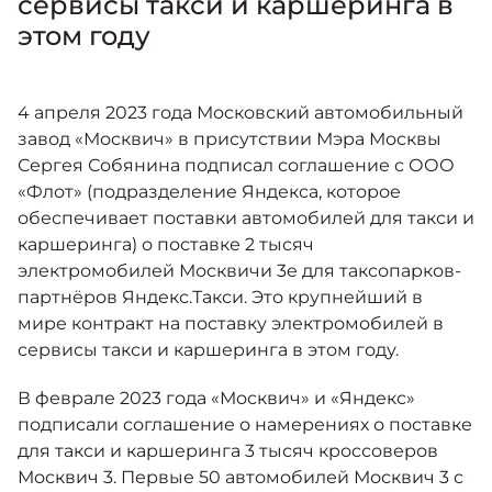
сервисы такси и каршеринга в
Москвич 6
Яркий динамичный седан
этом году
от 2 237 000 ₽*
КОНТАКТЫ
Кредитные программы
Моторное масло
4 апреля 2023 года Московский автомобильный
завод «Москвич» в присутствии Мэра Москвы
СЕРВИСНЫЕ АКЦИИ
Спецпредложения
Сергея Собянина подписал соглашение с ООО
Москвич 3 с ручным
управлением (РУ)
«Флот» (подразделение Яндекса, которое
Кроссовер, создающий равные
АКСЕССУАРЫ
обеспечивает поставки автомобилей для такси и
возможности
Калькулятор трейд-ин
каршеринга) о поставке 2 тысяч
от 2 069 000 ₽*
электромобилей Москвичи 3e для таксопарков-
партнёров Яндекс.Такси. Это крупнейший в
Страховые программы
мире контракт на поставку электромобилей в
Москвич 8
Практичный семиместный
сервисы такси и каршеринга в этом году.
кроссовер
от 3 125 000 ₽*
В феврале 2023 года «Москвич» и «Яндекс»
подписали соглашение о намерениях о поставке
для такси и каршеринга 3 тысяч кроссоверов
Москвич 3. Первые 50 автомобилей Москвич 3 с