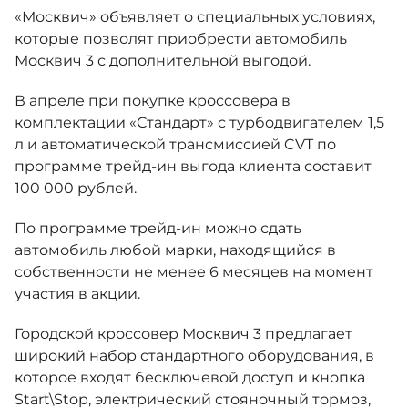
Москвич 6
«Москвич» объявляет о специальных условиях,
Яркий динамичный седан
которые позволят приобрести автомобиль
от 2 237 000 ₽*
КОНТАКТЫ
Москвич 3 с дополнительной выгодой.
Кредитные программы
Моторное масло
В апреле при покупке кроссовера в
СЕРВИСНЫЕ АКЦИИ
комплектации «Стандарт» с турбодвигателем 1,5
Спецпредложения
Москвич 3 с ручным
л и автоматической трансмиссией CVT по
управлением (РУ)
программе трейд-ин выгода клиента составит
Кроссовер, создающий равные
АКСЕССУАРЫ
возможности
100 000 рублей.
Калькулятор трейд-ин
от 2 069 000 ₽*
По программе трейд-ин можно сдать
автомобиль любой марки, находящийся в
Страховые программы
Москвич 8
собственности не менее 6 месяцев на момент
Практичный семиместный
участия в акции.
кроссовер
от 3 125 000 ₽*
Городской кроссовер Москвич 3 предлагает
широкий набор стандартного оборудования, в
которое входят бесключевой доступ и кнопка
Start\Stop, электрический стояночный тормоз,