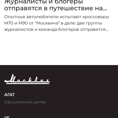
Журналисты и блогеры
отправятся в путешествие на
новых "Москвичах"
Опытные автолюбители испытают кроссоверы
М70 и М90 от “Москвича” в деле: две группы
журналистов и команда блогеров отправятся
покорять Северный Кавказ.
АГАТ
Официальный дилер
VK