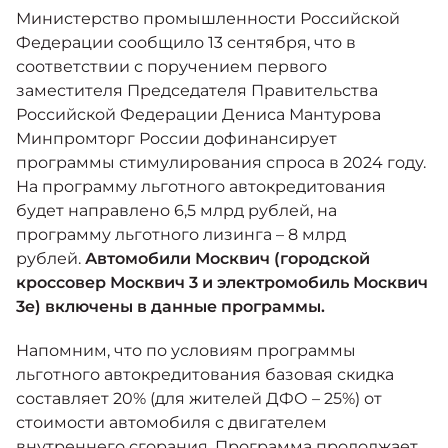
Москвич 6
Министерство промышленности Российской
Яркий динамичный седан
Федерации сообщило 13 сентября, что в
от 2 237 000 ₽*
КОНТАКТЫ
соответствии с поручением первого
Кредитные программы
Моторное масло
заместителя Председателя Правительства
Российской Федерации Дениса Мантурова
СЕРВИСНЫЕ АКЦИИ
Минпромторг России дофинансирует
Спецпредложения
Москвич 3 с ручным
программы стимулирования спроса в 2024 году.
управлением (РУ)
Кроссовер, создающий равные
На программу льготного автокредитования
АКСЕССУАРЫ
возможности
Калькулятор трейд-ин
будет направлено 6,5 млрд рублей, на
от 2 069 000 ₽*
программу льготного лизинга – 8 млрд
рублей.
Автомобили Москвич (городской
Страховые программы
кроссовер Москвич 3 и электромобиль Москвич
Москвич 8
3е) включены в данные программы.
Практичный семиместный
кроссовер
Напомним, что по условиям программы
от 3 125 000 ₽*
льготного автокредитования базовая скидка
составляет 20% (для жителей ДФО – 25%) от
стоимости автомобиля с двигателем
внутреннего сгорания. Программа продолжает